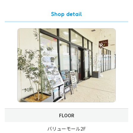
エクステリアプランナー・施工管理・
募集職種と
Shop detail
人数
設計積算
月給28万～※経験やスキルにより優遇
待遇
その他福利厚生
募集期間
問い合わせ
0476-29-5743
先
応募方法
電話後 履歴書持参または郵送
応募条件
FLOOR
バリューモール2F