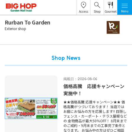
Menu
Access
Shop
Gourmet
Rurban To Garden
Exterior shop
Shop News
掲載日：2026-08-06
価格高騰 応援キャンペーン
実施中！
★★価格高騰 応援キャンペーン★★ 価
格高騰がつづいております！ 当店では
お庭にお悩みの方を応援します‼ 目隠し
フェンス・カーポート・テラス屋根など
の 金物商品が最大50％OFF！ 8月末まで
のご成約・9月末までの工事完了条件と
なります。 お悩み中の方はぜひご相談