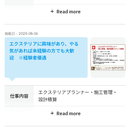
雇用形態
受託
勤務時間
稼働時間
掲載日：2025-08-06
募集職種と
人数
エクステリアに興味があり、やる
気があれば未経験の方でも大歓
待遇
成果報酬
迎 ※経験者優遇
募集期間
問い合わせ
0476-29-5743
先
お電話またはメール問い合わせ後 履歴
エクステリアプランナー・施工管理・
応募方法
仕事内容
書郵送
設計積算
応募条件
経験者
雇用形態
正社員
勤務時間
9：00～18：00 休憩1時間