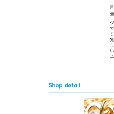
掲
貴
ジ
で
り
覧
ま
い
承
Shop detail