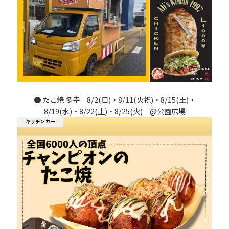
●
たこ焼 多幸
8/2(日)・8/11(火祝)・8/15(土)・
8/19(水)・8/22(土)・8/25(火) @公園広場