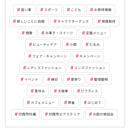
習い事
スポーツ
こども
お買得情報
新しいことに挑戦
キャラクターグッズ
資格取得
健康
お菓子・スイーツ
定番メニュー
ビューティケア
小顔
たるみ
フェア・キャンペーン
キャンペーン
レディスファッション
メンズファッション
イベント
縁日
夏祭り
整理整頓
夏休み
太極拳
ピラティス
カフェメニュー
麻雀
はじめて
印西市外構
印西市エクステリア
お庭の相談会