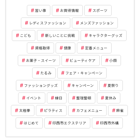
習い事
お買得情報
スポーツ
レディスファッション
メンズファッション
こども
新しいことに挑戦
キャラクターグッズ
資格取得
健康
定番メニュー
お菓子・スイーツ
ビューティケア
小顔
たるみ
フェア・キャンペーン
ファッショングッズ
キャンペーン
夏祭り
イベント
縁日
整理整頓
夏休み
太極拳
ピラティス
カフェメニュー
麻雀
はじめて
印西市エクステリア
印西市外構