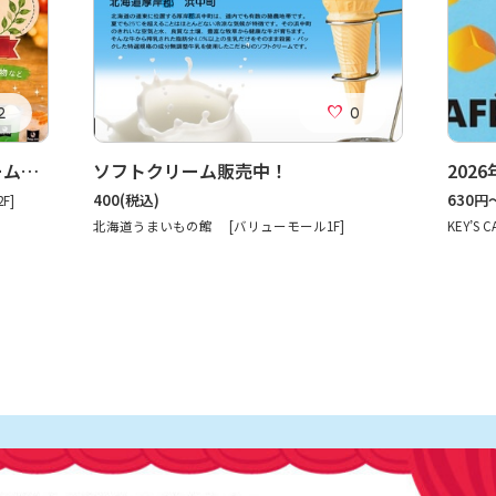
2
0
クレープ・かき氷・ソフトクリーム・冷たい飲み物など販売しております！！
ソフトクリーム販売中！
400
(税込)
630円
F]
北海道うまいもの館 [バリューモール1F]
KEY’S