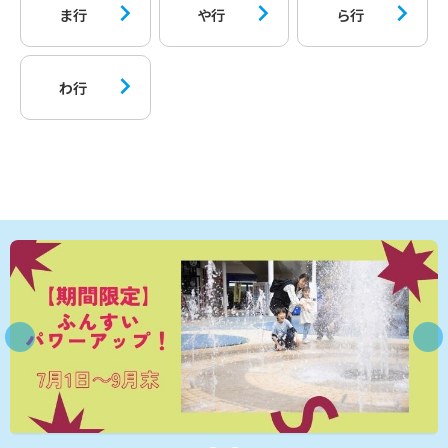
ま行
や行
ら行
わ行