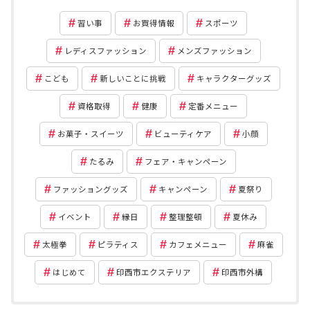
習い事
お買得情報
スポーツ
レディスファッション
メンズファッション
こども
新しいことに挑戦
キャラクターグッズ
資格取得
健康
定番メニュー
お菓子・スイーツ
ビューティケア
小顔
たるみ
フェア・キャンペーン
ファッショングッズ
キャンペーン
夏祭り
イベント
縁日
整理整頓
夏休み
太極拳
ピラティス
カフェメニュー
麻雀
はじめて
印西市エクステリア
印西市外構