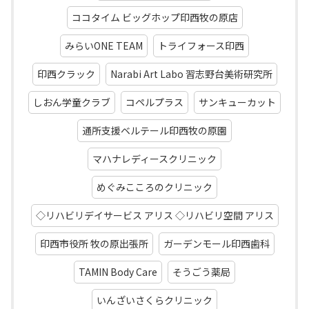
ココタイム ビッグホップ印西牧の原店
みらいONE TEAM
トライフォース印西
印西クラック
Narabi Art Labo 習志野台美術研究所
しおん学童クラブ
コペルプラス
サンキューカット
通所支援ベルテール印西牧の原園
マハナレディースクリニック
めぐみこころのクリニック
◇リハビリデイサービス アリス ◇リハビリ空間 アリス
印西市役所 牧の原出張所
ガーデンモール印西歯科
TAMIN Body Care
そうごう薬局
いんざいさくらクリニック