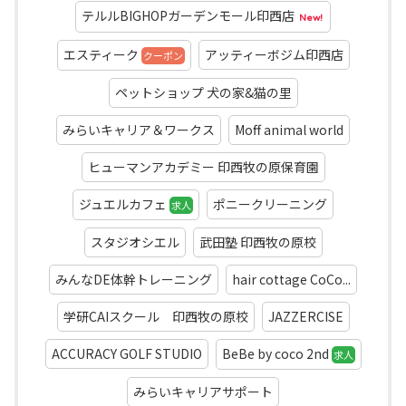
テルルBIGHOPガーデンモール印西店
New!
エスティーク
アッティーボジム印西店
クーポン
ペットショップ 犬の家&猫の里
みらいキャリア＆ワークス
Moff animal world
ヒューマンアカデミー 印西牧の原保育園
ジュエルカフェ
ポニークリーニング
求人
スタジオシエル
武田塾 印西牧の原校
みんなDE体幹トレーニング
hair cottage CoCo...
学研CAIスクール 印西牧の原校
JAZZERCISE
ACCURACY GOLF STUDIO
BeBe by coco 2nd
求人
みらいキャリアサポート