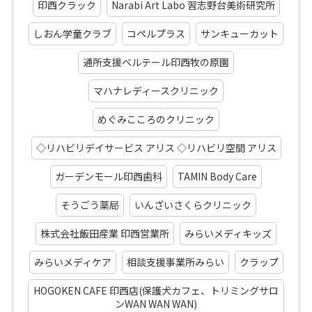
印西クラック
Narabi Art Labo 習志野台美術研究所
しおん学童クラブ
コペルプラス
サンキューカット
通所支援ベルテール印西牧の原園
マハナレディースクリニック
めぐみこころのクリニック
◇リハビリデイサービス アリス ◇リハビリ空間 アリス
ガーデンモール印西歯科
TAMIN Body Care
そうごう薬局
いんざいさくらクリニック
株式会社飯田産業 印西営業所
みらいメディキッズ
みらいメディケア
相談支援事業所みらい
クラップ
HOGOKEN CAFE 印西店(保護犬カフェ、トリミングサロ
ンWAN WAN WAN)