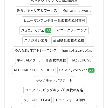
ペットショップ 犬の家&猫の里
みらいキャリア＆ワークス
Moff animal world
ヒューマンアカデミー 印西牧の原保育園
ジュエルカフェ
ポニークリーニング
求人
スタジオシエル
武田塾 印西牧の原校
みんなDE体幹トレーニング
hair cottage CoCo...
学研CAIスクール 印西牧の原校
JAZZERCISE
ACCURACY GOLF STUDIO
BeBe by coco 2nd
求人
みらいキャリアサポート
ココタイム ビッグホップ印西牧の原店
みらいONE TEAM
トライフォース印西